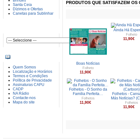
Brindes
PRODUTOS QUE SATISFAZEM OS 
Santa Ceia
Dízimos e Ofertas
Canetas para Sublinhar
AUTORES
Ainda Há Esper
Folheto
11,90€
INFORMAÇÕES
Boas Notícias
Quem Somos
Folheto
Localização e Horários
11,90€
Termos e Condições
Política de Privacidade
Assinaturas CAPU
CADP
Folhetos - O Sonho da
NA Rádio
Família Perfeita…
Folhetos - Cans
Contacte-nos
Más Notícias? (C
Folhetos
Mapa do site
11,90€
Folhetos
11,90€