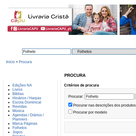
Procura:
Início
>
Procura
CATEGORIAS
PROCURA
Edições NA
Critérios de procura
Livros
Bíblias
Procurar:
Hinários / Harpas
Escola Dominical
Procurar nas descrições dos produtos
Revistas
Música
Procurar por modelo
Agendas / Diários /
Planners
Marca Páginas
Folhetos
Jogos