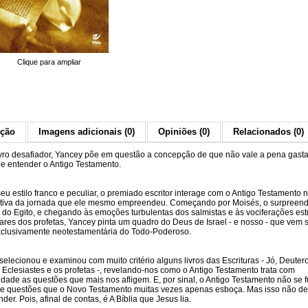
Clique para ampliar
ição
Imagens adicionais (0)
Opiniões (0)
Relacionados (0)
ivro desafiador, Yancey põe em questão a concepção de que não vale a pena gast
 e entender o Antigo Testamento.
u estilo franco e peculiar, o premiado escritor interage com o Antigo Testamento 
tiva da jornada que ele mesmo empreendeu. Começando por Moisés, o surpreen
e do Egito, e chegando às emoções turbulentas dos salmistas e às vociferações es
lares dos profetas, Yancey pinta um quadro do Deus de Israel - e nosso - que vem 
xclusivamente neotestamentária do Todo-Poderoso.
selecionou e examinou com muito critério alguns livros das Escrituras - Jó, Deute
 Eclesiastes e os profetas -, revelando-nos como o Antigo Testamento trata com
dade as questões que mais nos afligem. E, por sinal, o Antigo Testamento não se f
de questões que o Novo Testamento muitas vezes apenas esboça. Mas isso não d
der. Pois, afinal de contas, é A Bíblia que Jesus lia.