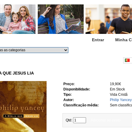
Início
Entrar
Minha C
Procurar
Procura avançada
P
A QUE JESUS LIA
Preço:
19,90€
Disponibilidade:
Em Stock
Tipo:
Vida Cristã
Autor:
Philip Yancey
Classificação média:
Sem classific
Qtd:
Adicionar ao cesto