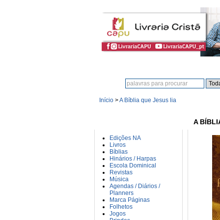
Procura:
Início
>
A Bíblia que Jesus lia
CATEGORIAS
A BÍBLI
Edições NA
Livros
Bíblias
Hinários / Harpas
Escola Dominical
Revistas
Música
Agendas / Diários /
Planners
Marca Páginas
Folhetos
Jogos