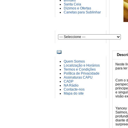
Brindes
Santa Ceia
Dízimos e Ofertas
Canetas para Sublinhar
AUTORES
INFORMAÇÕES
Descr
Quem Somos
Neste l
Localização e Horários
para ler
Termos e Condições
Política de Privacidade
Assinaturas CAPU
Com o se
CADP
perspec
NA Rádio
príncip
Contacte-nos
e singu
Mapa do site
visão e
Yancey 
Salmos,
profundi
diante 
surpreen