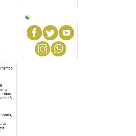
SIGA-NOS
ar tempo
na
dente
tranhas
somar à
ronómio,
urta
eve