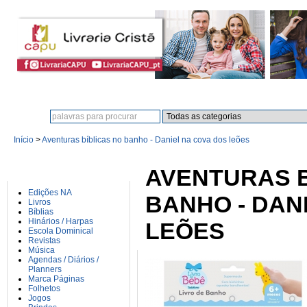
Procura:
Início
>
Aventuras bíblicas no banho - Daniel na cova dos leões
CATEGORIAS
AVENTURAS B
Edições NA
BANHO - DAN
Livros
Bíblias
Hinários / Harpas
LEÕES
Escola Dominical
Revistas
Música
Agendas / Diários /
Planners
Marca Páginas
Folhetos
Jogos