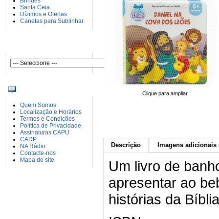
Brindes
Santa Ceia
Dízimos e Ofertas
Canetas para Sublinhar
AUTORES
INFORMAÇÕES
Clique para ampliar
Quem Somos
Localização e Horários
Termos e Condições
Política de Privacidade
Assinaturas CAPU
CADP
Descrição
Imagens adicionais 
NA Rádio
Contacte-nos
Mapa do site
Um livro de banho
apresentar ao be
histórias da Bíblia