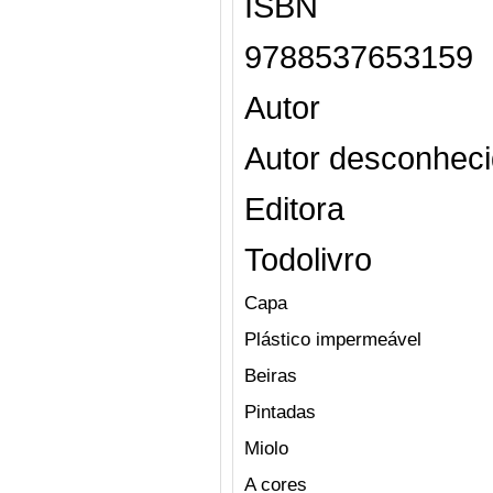
ISBN
9788537653159
Autor
Autor desconhec
Editora
Todolivro
Capa
Plástico impermeável
Beiras
Pintadas
Miolo
A cores