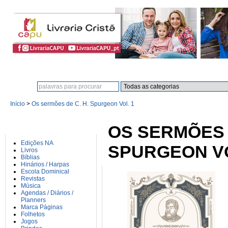
Procura:
Início
>
Os sermões de C. H. Spurgeon Vol. 1
CATEGORIAS
OS SERMÕES D
Edições NA
SPURGEON VO
Livros
Bíblias
Hinários / Harpas
Escola Dominical
Revistas
Música
Agendas / Diários /
Planners
Marca Páginas
Folhetos
Jogos