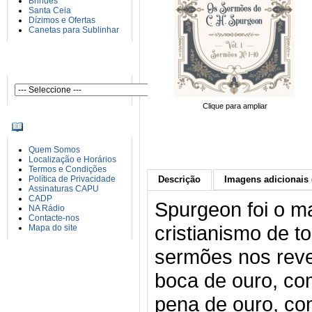
Brindes
Santa Ceia
Dízimos e Ofertas
Canetas para Sublinhar
AUTORES
Clique para ampliar
INFORMAÇÕES
Quem Somos
Localização e Horários
Termos e Condições
Política de Privacidade
Descrição
Imagens adicionais 
Assinaturas CAPU
CADP
Spurgeon foi o m
NA Rádio
Contacte-nos
cristianismo de 
Mapa do site
sermões nos reve
boca de ouro, co
pena de ouro, co