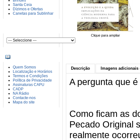
Brindes
Santa Ceia
Dízimos e Ofertas
Canetas para Sublinhar
AUTORES
Clique para ampliar
INFORMAÇÕES
Quem Somos
Descrição
Imagens adicionais 
Localização e Horários
Termos e Condições
A pergunta que é 
Política de Privacidade
Assinaturas CAPU
CADP
NA Rádio
Contacte-nos
Mapa do site
Como ficam as do
Pecado Original s
realmente ocorre