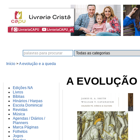
Procura:
Início
>
A evolução e a queda
CATEGORIAS
A EVOLUÇÃO 
Edições NA
Livros
Bíblias
Hinários / Harpas
Escola Dominical
Revistas
Música
Agendas / Diários /
Planners
Marca Páginas
Folhetos
Jogos