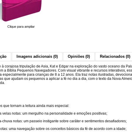
Clique para ampliar
ição
Imagens adicionais (0)
Opiniões (0)
Relacionados (0)
e à corajosa tripulação de Asia, Kat e Edgar na exploração do vasto oceano da Pal
m a Bíblia Pequenos Navegadores. Com visual vibrante e recursos interativos, ess
da especialmente para crianças de 8 a 12 anos. Ela traz notas ilustradas, devociona
as que ajudam os pequenos a aplicar a fé no dia a dia, com o texto da Nova Almei
ada.
s que tornam a leitura ainda mais especial:
 a velas notas: um mergulho na personalidade e emoções positivas;
a-chuva notas: um passeio instigante sobre caráter e sentimentos desafiadores;
 notas: uma navegação sobre os conceitos básicos da fé de acordo com a idade;