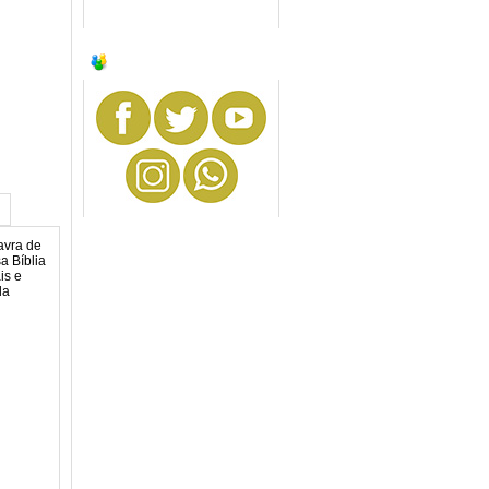
SIGA-NOS
avra de
a Bíblia
is e
da