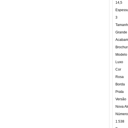
14,5
Espess
3
Tamanh
Grande
Acabam
Brochur
Modelo
Luxo
Cor
Rosa
Borda
Prata
Versão
Nova Al
Número
1.538