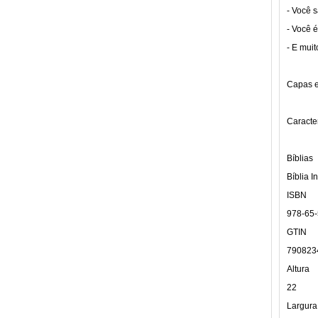
- Você 
- Você é
- E muit
Capas em
Caracter
Bíblias
Bíblia In
ISBN
978-65
GTIN
790823
Altura
22
Largura