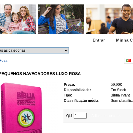
Início
Entrar
Minha C
Procurar
Procura avançada
 Rosa
P
 PEQUENOS NAVEGADORES LUXO ROSA
Preço:
59,90€
Disponibilidade:
Em Stock
Tipo:
Bíblia Infantil
Classificação média:
Sem classific
Qtd:
Adicionar ao cesto