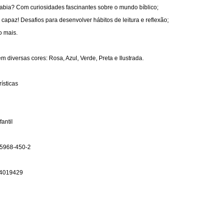
sabia? Com curiosidades fascinantes sobre o mundo bíblico;
 capaz! Desafios para desenvolver hábitos de leitura e reflexão;
o mais.
 diversas cores: Rosa, Azul, Verde, Preta e Ilustrada.
ísticas
fantil
-5968-450-2
4019429