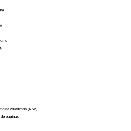
ura
o
ento
a
meida Atualizada (NAA)
 de páginas