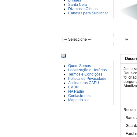
Brindes
Santa Ceia
Dízimos e Ofertas
Canetas para Sublinhar
AUTORES
INFORMAÇÕES
Descr
Quem Somos
Junte-s
Localização e Horários
Deus co
Termos e Condições
foi cria
Política de Privacidade
pergunt
Assinaturas CAPU
Atualiz
CADP
NA Rádio
Contacte-nos
Mapa do site
Recurso
- Barco
- Guard
- Farol