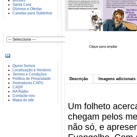
Brindes
Santa Ceia
Dízimos e Ofertas
Canetas para Sublinhar
AUTORES
Clique para ampliar
INFORMAÇÕES
Quem Somos
Localização e Horários
Termos e Condições
Política de Privacidade
Descrição
Imagens adicionais 
Assinaturas CAPU
CADP
NA Rádio
Contacte-nos
Mapa do site
Um folheto acerc
chegam pelos me
não só, e aprese