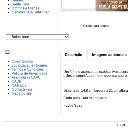
Brindes
Santa Ceia
Dízimos e Ofertas
Canetas para Sublinhar
AUTORES
Clique para ampliar
INFORMAÇÕES
Descrição
Imagens adicionais 
Quem Somos
Localização e Horários
Termos e Condições
Um folheto acerca das expectativas acerc
Política de Privacidade
e Jesus como Aquele que quer dar paz e r
Assinaturas CAPU
CADP
NA Rádio
Contacte-nos
Dimensão: 14,8 cm largura x 21 cm altura
Mapa do site
Cada pack: 300 exemplares
FE007/2026
CAPU - 