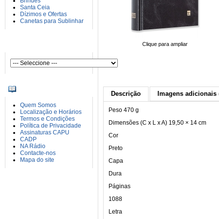
Brindes
Santa Ceia
Dízimos e Ofertas
Canetas para Sublinhar
AUTORES
Clique para ampliar
INFORMAÇÕES
Descrição
Imagens adicionais 
Quem Somos
Peso
470 g
Localização e Horários
Termos e Condições
Dimensões (C x L x A)
19,50 × 14 cm
Política de Privacidade
Assinaturas CAPU
Cor
CADP
NA Rádio
Preto
Contacte-nos
Mapa do site
Capa
Dura
Páginas
1088
Letra