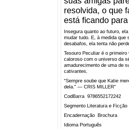
suas amigas pare
resolvida, o que 
está ficando para 
Insegura quanto ao futuro, el
mudar tudo. E, à medida que
desabafos, ela tenta não perd
Tesouro Peculiar é o primeiro
caloroso com o universo da sé
amadurecimento de uma de su
cativantes.
“Sempre soube que Katie merec
dela.” — CRIS MILLER"
CodBarra
9786552172242
Segmento
Literatura e Ficção
Encadernação
Brochura
Idioma
Português