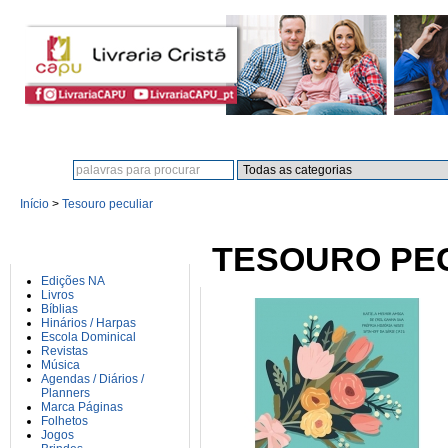
Procura:
Início
>
Tesouro peculiar
CATEGORIAS
TESOURO PE
Edições NA
Livros
Bíblias
Hinários / Harpas
Escola Dominical
Revistas
Música
Agendas / Diários /
Planners
Marca Páginas
Folhetos
Jogos