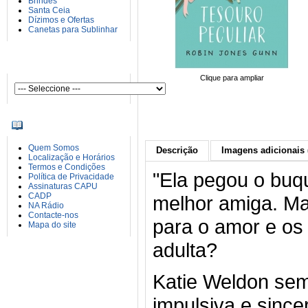
Brindes
Santa Ceia
Dízimos e Ofertas
Canetas para Sublinhar
AUTORES
Clique para ampliar
INFORMAÇÕES
Quem Somos
Descrição
Imagens adicionais 
Localização e Horários
Termos e Condições
"Ela pegou o buq
Política de Privacidade
Assinaturas CAPU
CADP
melhor amiga. Ma
NA Rádio
Contacte-nos
para o amor e os 
Mapa do site
adulta?
Katie Weldon semp
impulsiva e since