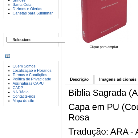
Brindes
Santa Ceia
Dízimos e Ofertas
Canetas para Sublinhar
AUTORES
Clique para ampliar
INFORMAÇÕES
Quem Somos
Localização e Horários
Termos e Condições
Política de Privacidade
Descrição
Imagens adicionais 
Assinaturas CAPU
CADP
Bíblia Sagrada (
NA Rádio
Contacte-nos
Mapa do site
Capa em PU (Cou
Rosa
Tradução: ARA - 