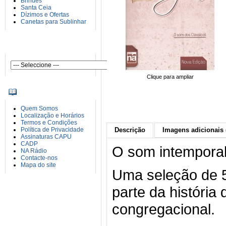
Brindes
Santa Ceia
Dízimos e Ofertas
Canetas para Sublinhar
AUTORES
Clique para ampliar
INFORMAÇÕES
Quem Somos
Localização e Horários
Termos e Condições
Política de Privacidade
Descrição
Imagens adicionais 
Assinaturas CAPU
CADP
O som intemporal
NA Rádio
Contacte-nos
Mapa do site
Uma seleção de 
parte da história 
congregacional.