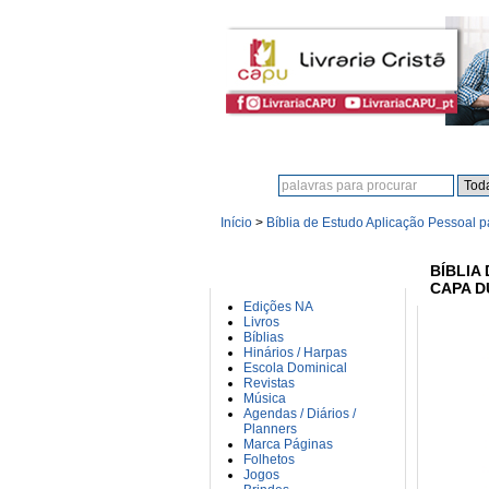
Procura:
Início
>
Bíblia de Estudo Aplicação Pessoal 
CATEGORIAS
BÍBLIA
CAPA D
Edições NA
Livros
Bíblias
Hinários / Harpas
Escola Dominical
Revistas
Música
Agendas / Diários /
Planners
Marca Páginas
Folhetos
Jogos