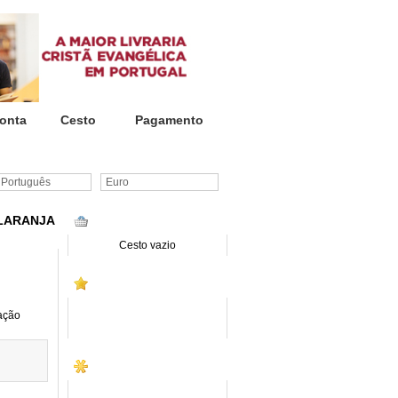
onta
Cesto
Pagamento
ortuguês
Euro
 LARANJA
CESTO DE COMPRAS
Cesto vazio
PROMOÇÕES
ação
SITE INSTITUCIONAL