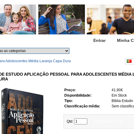
Início
Entrar
Minha C
Procurar
Procura avançada
para Adolescentes Média Laranja Capa Dura
P
 DE ESTUDO APLICAÇÃO PESSOAL PARA ADOLESCENTES MÉDIA
URA
Preço:
41,90€
Disponibilidade:
Em Stock
Tipo:
Bíblia Estudo
Classificação média:
Sem classific
Qtd:
Adicionar ao cesto