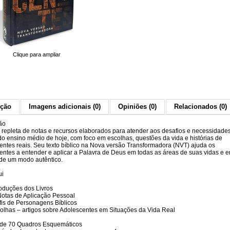
Clique para ampliar
ição
Imagens adicionais (0)
Opiniões (0)
Relacionados (0)
ão
á repleta de notas e recursos elaborados para atender aos desafios e necessidade
do ensino médio de hoje, com foco em escolhas, questões da vida e histórias de
entes reais. Seu texto bíblico na Nova versão Transformadora (NVT) ajuda os
entes a entender e aplicar a Palavra de Deus em todas as áreas de suas vidas e e
de um modo autêntico.
ui
roduções dos Livros
Notas de Aplicação Pessoal
rfis de Personagens Bíblicos
colhas – artigos sobre Adolescentes em Situações da Vida Real
 de 70 Quadros Esquemáticos