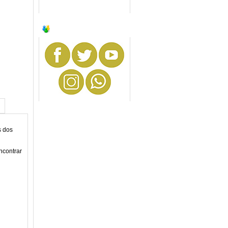
SIGA-NOS
s dos
ncontrar