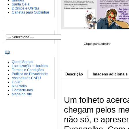
Brindes
Santa Ceia
Dízimos e Ofertas
Canetas para Sublinhar
AUTORES
Clique para ampliar
INFORMAÇÕES
Quem Somos
Localização e Horários
Termos e Condições
Política de Privacidade
Descrição
Imagens adicionais 
Assinaturas CAPU
CADP
NA Rádio
Contacte-nos
Mapa do site
Um folheto acerc
chegam pelos me
não só, e aprese