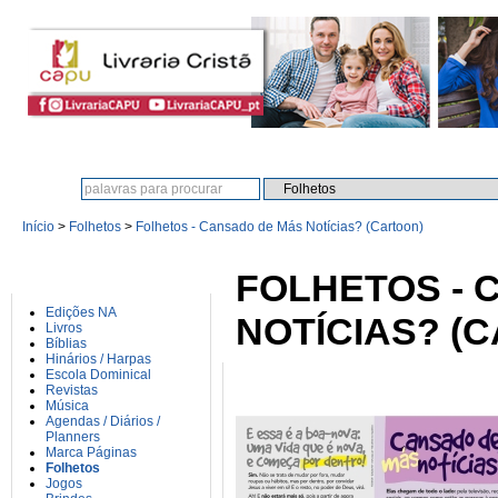
Procura:
Início
>
Folhetos
>
Folhetos - Cansado de Más Notícias? (Cartoon)
CATEGORIAS
FOLHETOS - 
Edições NA
NOTÍCIAS? (
Livros
Bíblias
Hinários / Harpas
Escola Dominical
Revistas
Música
Agendas / Diários /
Planners
Marca Páginas
Folhetos
Jogos