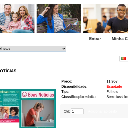
Início
Entrar
Minha C
Procurar
Procura avançada
P
OTÍCIAS
Preço:
11,90€
Disponibilidade:
Esgotado
Tipo:
Folheto
Classificação média:
Sem classific
Qtd:
Adicionar ao cesto