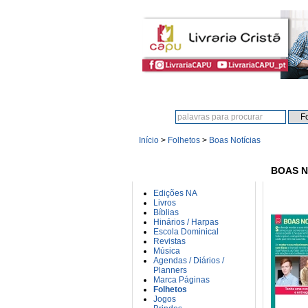
Procura:
Início
>
Folhetos
>
Boas Notícias
CATEGORIAS
BOAS N
Edições NA
Livros
Bíblias
Hinários / Harpas
Escola Dominical
Revistas
Música
Agendas / Diários /
Planners
Marca Páginas
Folhetos
Jogos