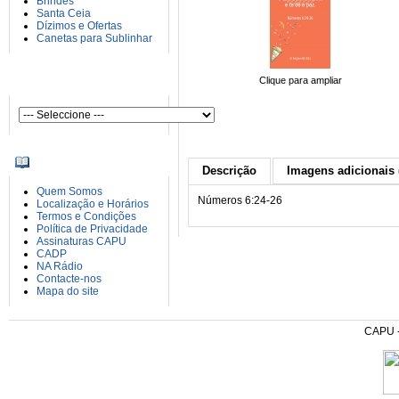
Brindes
Santa Ceia
Dízimos e Ofertas
Canetas para Sublinhar
AUTORES
Clique para ampliar
INFORMAÇÕES
Descrição
Imagens adicionais 
Quem Somos
Números 6:24-26
Localização e Horários
Termos e Condições
Política de Privacidade
Assinaturas CAPU
CADP
NA Rádio
Contacte-nos
Mapa do site
CAPU - 