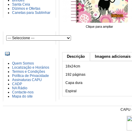
Brindes
Santa Ceia
Dízimos e Ofertas
Canetas para Sublinhar
AUTORES
Clique para ampliar
INFORMAÇÕES
Descrição
Imagens adicionais 
Quem Somos
18x24cm
Localização e Horários
Termos e Condições
192 páginas
Política de Privacidade
Assinaturas CAPU
Capa dura
CADP
NA Rádio
Espiral
Contacte-nos
Mapa do site
CAPU - 