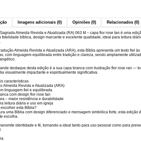
ição
Imagens adicionais (0)
Opiniões (0)
Relacionados (0)
a Sagrada Almeida Revista e Atualizada (RA) 063 M – capa flor rose tan é uma ediç
fidelidade bíblica, design marcante e excelente qualidade, ideal para leitura diári
.
adução Almeida Revista e Atualizada (ARA), esta Bíblia apresenta um texto fiel às
ras, com linguagem equilibrada entre tradição e clareza, sendo amplamente utiliza
angélico.
rande destaque desta edição é a sua capa branca com ilustração flor rose ran — t
lia visualmente impactante e espiritualmente significativa.
is características
o Almeida Revista e Atualizada (ARA)
om linguagem fiel e equilibrada
anca com design flor rose tan
ra – maior resistência e durabilidade
ra leitura diária e uso em igreja
 escolher esta Bíblia?
ura uma Bíblia com design diferenciado e mensagem simbólica forte, esta edição 
te escolha.
transmite identidade e fé, tornando-a ideal tanto para uso pessoal como para pres
.
ra