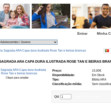
Início
Entrar
Minha C
Procurar
Procura avançada
lia Sagrada ARA Capa dura ilustrada Rose Tan e beiras brancas
P
 SAGRADA ARA CAPA DURA ILUSTRADA ROSE TAN E BEIRAS BR
Preço:
15,00€
Disponibilidade:
Em Stock
Clique para ampliar
Tipo:
Bíblia ARA
Classificação média:
Sem classific
Qtd:
Adicionar ao cesto