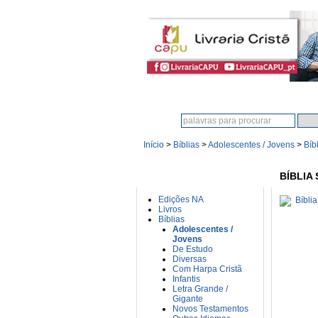
Procura:
Início
>
Bíblias
>
Adolescentes / Jovens
>
Bíb
CATEGORIAS
BÍBLIA
Edições NA
Livros
Bíblias
Adolescentes /
Jovens
De Estudo
Diversas
Com Harpa Cristã
Infantis
Letra Grande /
Gigante
Novos Testamentos