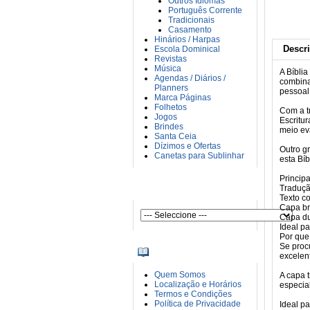
Outros Idiomas
Português Corrente
Tradicionais
Casamento
Hinários / Harpas
Descr
Escola Dominical
Revistas
Música
A Bíbli
Agendas / Diários /
combina 
Planners
pessoal
Marca Páginas
Folhetos
Com a tr
Jogos
Escritu
Brindes
meio ev
Santa Ceia
Dízimos e Ofertas
Outro g
Canetas para Sublinhar
esta Bíb
Principa
AUTORES
Traduçã
Texto c
Capa br
Capa du
Ideal pa
Por que
Se proc
INFORMAÇÕES
excelen
Quem Somos
A capa 
Localização e Horários
especial
Termos e Condições
Política de Privacidade
Ideal pa