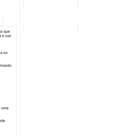
SIGA-NOS
ão que
a e uso
da no
ornando
é uma
ente