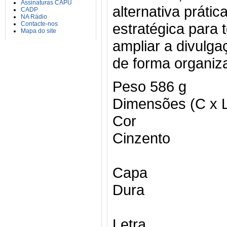
Assinaturas CAPU
alternativa práti
CADP
NA Rádio
Contacte-nos
estratégica para
Mapa do site
ampliar a divulg
de forma organiza
Peso
586 g
Dimensões (C x L
Cor
Cinzento
Capa
Dura
Letra