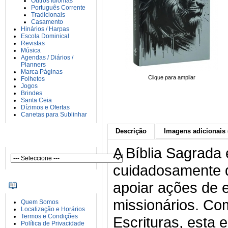
Outros Idiomas
Português Corrente
Tradicionais
Casamento
Hinários / Harpas
Escola Dominical
Revistas
Música
Agendas / Diários /
Planners
Marca Páginas
Clique para ampliar
Folhetos
Jogos
Brindes
Santa Ceia
Dízimos e Ofertas
Canetas para Sublinhar
Descrição
Imagens adicionais 
AUTORES
A Bíblia Sagrada
cuidadosamente 
apoiar ações de 
INFORMAÇÕES
missionários. Co
Quem Somos
Localização e Horários
Termos e Condições
Escrituras, esta 
Política de Privacidade