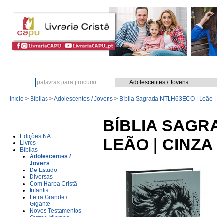
Procura:
Início
>
Bíblias
>
Adolescentes / Jovens
>
Bíblia Sagrada NTLH63ECO | Leão | 
CATEGORIAS
BÍBLIA SAGR
Edições NA
LEÃO | CINZA
Livros
Bíblias
Adolescentes /
Jovens
De Estudo
Diversas
Com Harpa Cristã
Infantis
Letra Grande /
Gigante
Novos Testamentos