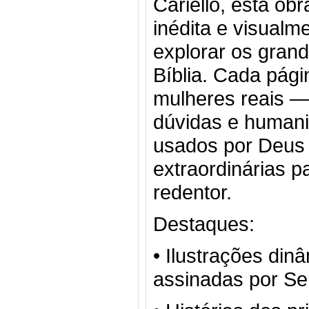
Cariello, esta ob
inédita e visualm
explorar os gran
Bíblia. Cada pág
mulheres reais —
dúvidas e human
usados por Deus
extraordinárias p
redentor.
Destaques:
• Ilustrações din
assinadas por Ser