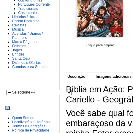
Outros Idiomas
Português Corrente
Tradicionais
Casamento
Hinários / Harpas
Escola Dominical
Revistas
Música
Agendas / Diários /
Planners
Marca Páginas
Clique para ampliar
Folhetos
Jogos
Brindes
Santa Ceia
Dízimos e Ofertas
Canetas para Sublinhar
Descrição
Imagens adicionais 
AUTORES
Bíblia em Ação: 
Cariello - Geográ
INFORMAÇÕES
Você sabe qual f
Quem Somos
embaraçoso da v
Localização e Horários
Termos e Condições
Política de Privacidade