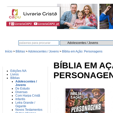
Procura:
Início
>
Bíblias
>
Adolescentes / Jovens
>
Bíblia em Ação: Personagens
CATEGORIAS
BÍBLIA EM AÇ
Edições NA
PERSONAGE
Livros
Bíblias
Adolescentes /
Jovens
De Estudo
Diversas
Com Harpa Cristã
Infantis
Letra Grande /
Gigante
Novos Testamentos