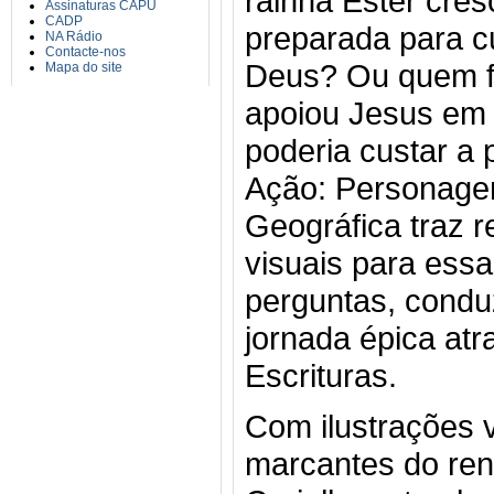
rainha Ester cres
Assinaturas CAPU
CADP
preparada para c
NA Rádio
Contacte-nos
Deus? Ou quem fo
Mapa do site
apoiou Jesus em
poderia custar a 
Ação: Personagens
Geográfica traz 
visuais para essa
perguntas, conduz
jornada épica at
Escrituras.
Com ilustrações v
marcantes do ren