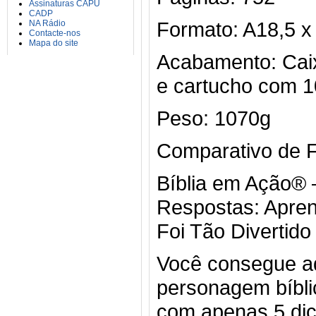
Assinaturas CAPU
CADP
Formato: A18,5 
NA Rádio
Contacte-nos
Mapa do site
Acabamento: Caix
e cartucho com 1
Peso: 1070g
Comparativo de 
Bíblia em Ação® 
Respostas: Apren
Foi Tão Divertido
Você consegue ad
personagem bíblic
com apenas 5 di