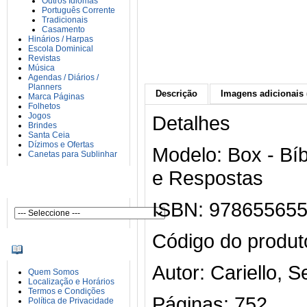
Outros Idiomas
Português Corrente
Tradicionais
Casamento
Hinários / Harpas
Escola Dominical
Revistas
Música
Agendas / Diários /
Planners
Descrição
Imagens adicionais 
Marca Páginas
Folhetos
Jogos
Detalhes
Brindes
Santa Ceia
Dízimos e Ofertas
Modelo: Box - Bí
Canetas para Sublinhar
e Respostas
AUTORES
ISBN: 97865565
Código do produt
INFORMAÇÕES
Autor: Cariello, S
Quem Somos
Localização e Horários
Termos e Condições
Páginas: 752
Política de Privacidade