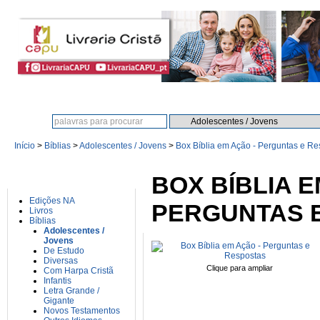
Procura:
Início
>
Bíblias
>
Adolescentes / Jovens
>
Box Bíblia em Ação - Perguntas e Re
CATEGORIAS
BOX BÍBLIA E
Edições NA
PERGUNTAS 
Livros
Bíblias
Adolescentes /
Jovens
De Estudo
Diversas
Clique para ampliar
Com Harpa Cristã
Infantis
Letra Grande /
Gigante
Novos Testamentos