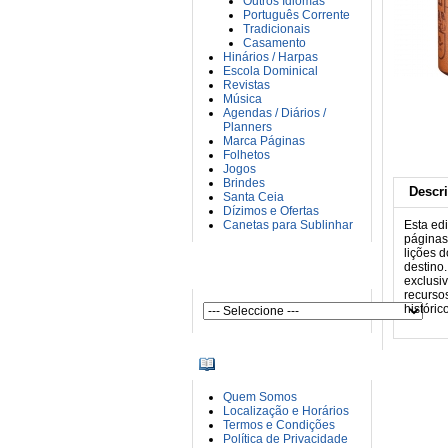
Outros Idiomas
Português Corrente
Tradicionais
Casamento
Hinários / Harpas
Escola Dominical
Revistas
Música
Agendas / Diários /
Planners
Marca Páginas
Folhetos
Jogos
Brindes
Descr
Santa Ceia
Dízimos e Ofertas
Canetas para Sublinhar
Esta ed
páginas
lições 
destino
AUTORES
exclusi
recurso
históric
INFORMAÇÕES
Quem Somos
Localização e Horários
Termos e Condições
Política de Privacidade