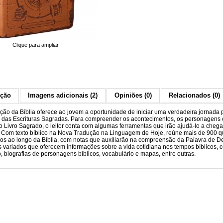
Clique para ampliar
ição
Imagens adicionais (2)
Opiniões (0)
Relacionados (0)
ição da Bíblia oferece ao jovem a oportunidade de iniciar uma verdadeira jornada 
 das Escrituras Sagradas. Para compreender os acontecimentos, os personagens 
do Livro Sagrado, o leitor conta com algumas ferramentas que irão ajudá-lo a chega
. Com texto bíblico na Nova Tradução na Linguagem de Hoje, reúne mais de 900 
vos ao longo da Bíblia, com notas que auxiliarão na compreensão da Palavra de D
s variados que oferecem informações sobre a vida cotidiana nos tempos bíblicos, c
o, biografias de personagens bíblicos, vocabulário e mapas, entre outras.