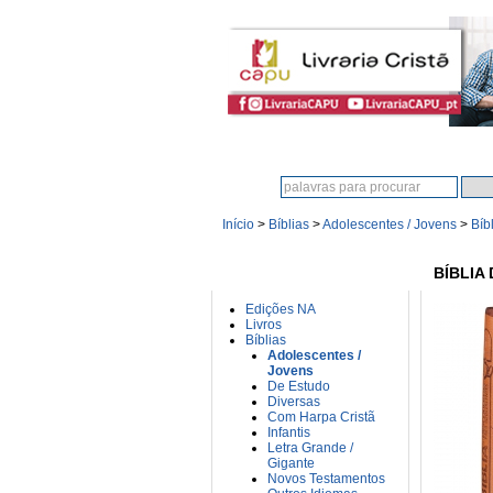
Procura:
Início
>
Bíblias
>
Adolescentes / Jovens
>
Bíb
CATEGORIAS
BÍBLIA
Edições NA
Livros
Bíblias
Adolescentes /
Jovens
De Estudo
Diversas
Com Harpa Cristã
Infantis
Letra Grande /
Gigante
Novos Testamentos