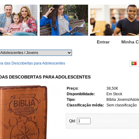
Início
Entrar
Minha C
Procurar
Procura avançada
lia das Descobertas para Adolescentes
P
 DAS DESCOBERTAS PARA ADOLESCENTES
Preço:
38,50€
Disponibilidade:
Em Stock
Tipo:
Bíblia Jovens/Adol
Classificação média:
Sem classificação
Qtd:
Adicionar ao cesto