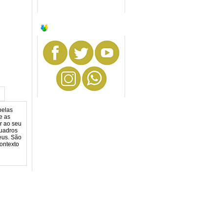
SIGA-NOS
pelas
e as
r ao seu
quadros
eus. São
ontexto