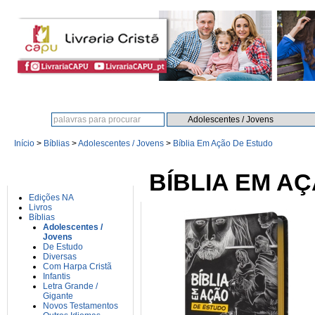
Procura:
Início
>
Bíblias
>
Adolescentes / Jovens
>
Bíblia Em Ação De Estudo
CATEGORIAS
BÍBLIA EM A
Edições NA
Livros
Bíblias
Adolescentes /
Jovens
De Estudo
Diversas
Com Harpa Cristã
Infantis
Letra Grande /
Gigante
Novos Testamentos