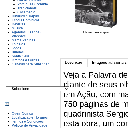
Outros Idiomas
Português Corrente
Tradicionais
Casamento
Hinários / Harpas
Escola Dominical
Revistas
Música
Agendas / Diários /
Clique para ampliar
Planners
Marca Páginas
Folhetos
Jogos
Brindes
Santa Ceia
Dízimos e Ofertas
Descrição
Imagens adicionais 
Canetas para Sublinhar
Veja a Palavra d
AUTORES
diante de seus ol
em Ação, com mai
750 páginas de m
INFORMAÇÕES
quadrinista Sergi
Quem Somos
Localização e Horários
esta obra, um co
Termos e Condições
Política de Privacidade