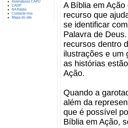
Assinaturas CAPU
A Bíblia em Ação
CADP
NA Rádio
recurso que ajuda
Contacte-nos
Mapa do site
se identificar co
Palavra de Deus. 
recursos dentro d
ilustrações e um
as histórias estão
Ação.
Quando a garotada
além da represent
que é possível po
Bíblia em Ação, s