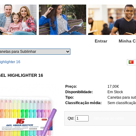
Início
Entrar
Minha C
Procurar
Procura avançada
ighlighter 16
P
GEL HIGHLIGHTER 16
Preço:
17,00€
Disponibilidade:
Em Stock
Tipo:
Canetas para sub
Classificação média:
Sem classificaçã
Qtd:
Adicionar ao cesto