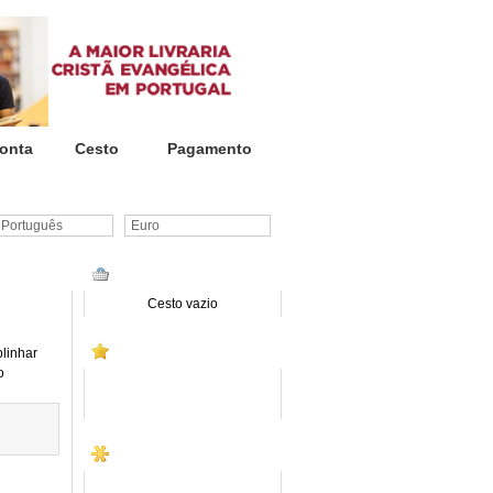
onta
Cesto
Pagamento
ortuguês
Euro
CESTO DE COMPRAS
Cesto vazio
PROMOÇÕES
linhar
o
SITE INSTITUCIONAL