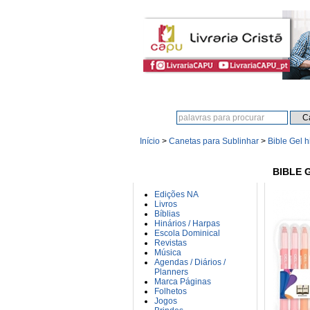
Procura:
Início
>
Canetas para Sublinhar
>
Bible Gel h
CATEGORIAS
BIBLE 
Edições NA
Livros
Bíblias
Hinários / Harpas
Escola Dominical
Revistas
Música
Agendas / Diários /
Planners
Marca Páginas
Folhetos
Jogos