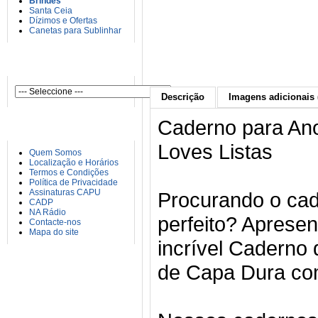
Brindes
Santa Ceia
Dízimos e Ofertas
Canetas para Sublinhar
AUTORES
Descrição
Imagens adicionais 
Caderno para An
INFORMAÇÕES
Loves Listas
Quem Somos
Localização e Horários
Termos e Condições
Política de Privacidade
Assinaturas CAPU
Procurando o ca
CADP
NA Rádio
perfeito? Aprese
Contacte-nos
Mapa do site
incrível Caderno
de Capa Dura com