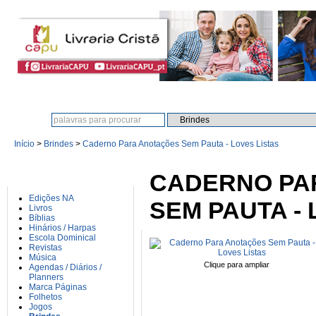
Procura:
Início
>
Brindes
>
Caderno Para Anotações Sem Pauta - Loves Listas
CATEGORIAS
CADERNO PA
Edições NA
SEM PAUTA - 
Livros
Bíblias
Hinários / Harpas
Escola Dominical
Revistas
Música
Clique para ampliar
Agendas / Diários /
Planners
Marca Páginas
Folhetos
Jogos