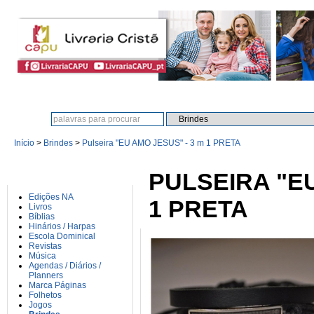
Procura:
Início
>
Brindes
>
Pulseira "EU AMO JESUS" - 3 m 1 PRETA
CATEGORIAS
PULSEIRA "EU
Edições NA
1 PRETA
Livros
Bíblias
Hinários / Harpas
Escola Dominical
Revistas
Música
Agendas / Diários /
Planners
Marca Páginas
Folhetos
Jogos