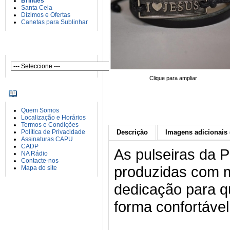
Brindes
Santa Ceia
Dízimos e Ofertas
Canetas para Sublinhar
AUTORES
Clique para ampliar
INFORMAÇÕES
Quem Somos
Localização e Horários
Termos e Condições
Política de Privacidade
Descrição
Imagens adicionais 
Assinaturas CAPU
CADP
As pulseiras da 
NA Rádio
Contacte-nos
produzidas com m
Mapa do site
dedicação para q
forma confortáve