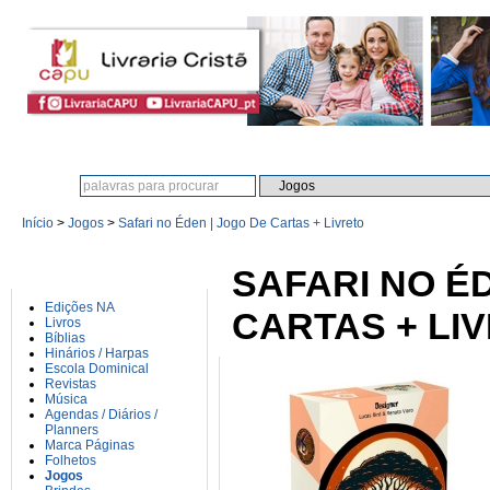
Procura:
Início
>
Jogos
>
Safari no Éden | Jogo De Cartas + Livreto
CATEGORIAS
SAFARI NO É
Edições NA
CARTAS + LI
Livros
Bíblias
Hinários / Harpas
Escola Dominical
Revistas
Música
Agendas / Diários /
Planners
Marca Páginas
Folhetos
Jogos