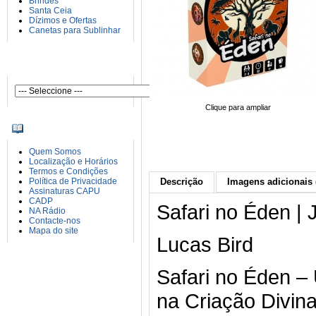
Brindes
Santa Ceia
Dízimos e Ofertas
Canetas para Sublinhar
AUTORES
Clique para ampliar
INFORMAÇÕES
Quem Somos
Localização e Horários
Termos e Condições
Política de Privacidade
Descrição
Imagens adicionais 
Assinaturas CAPU
CADP
Safari no Éden | 
NA Rádio
Contacte-nos
Mapa do site
Lucas Bird
Safari no Éden –
na Criação Divina