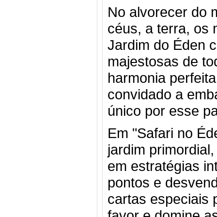
No alvorecer do
céus, a terra, os
Jardim do Éden c
majestosas de to
harmonia perfeita
convidado a emba
único por esse p
Em "Safari no Éd
jardim primordia
em estratégias in
pontos e desvend
cartas especiais 
favor e domine a