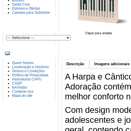
Brindes
Santa Ceia
Dízimos e Ofertas
Canetas para Sublinhar
AUTORES
Clique para ampliar
INFORMAÇÕES
Quem Somos
Descrição
Imagens adicionais 
Localização e Horários
Termos e Condições
A Harpa e Cântic
Política de Privacidade
Assinaturas CAPU
CADP
Adoração contém 
NA Rádio
Contacte-nos
melhor conforto n
Mapa do site
Com design moder
adolescentes e jo
geral, contendo c