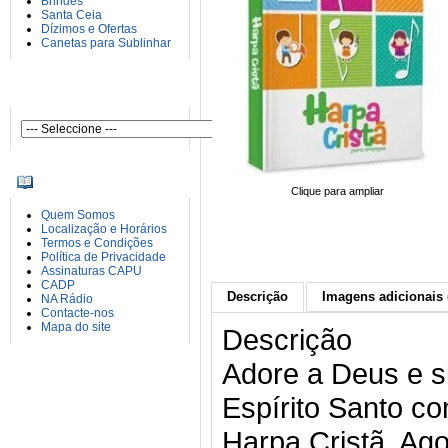
Brindes
Santa Ceia
Dízimos e Ofertas
Canetas para Sublinhar
AUTORES
INFORMAÇÕES
Clique para ampliar
Quem Somos
Localização e Horários
Termos e Condições
Política de Privacidade
Assinaturas CAPU
CADP
Descrição
Imagens adicionais 
NA Rádio
Contacte-nos
Mapa do site
Descrição
Adore a Deus e s
Espírito Santo co
Harpa Cristã. Ag