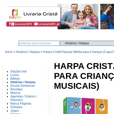
Procura:
Início
>
Hinários / Harpas
>
Harpa Cristã Popular Média para Crianças (Capa N
CATEGORIAS
HARPA CRIST
Edições NA
PARA CRIANÇ
Livros
Bíblias
Hinários / Harpas
MUSICAIS)
Escola Dominical
Revistas
Música
Agendas / Diários /
Planners
Marca Páginas
Folhetos
Jogos