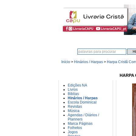
Procura:
Início
>
Hinários / Harpas
>
Harpa Cristã Co
CATEGORIAS
HARPA 
Edições NA
Livros
Bíblias
Hinários / Harpas
Escola Dominical
Revistas
Música
Agendas / Diários /
Planners
Marca Páginas
Folhetos
Jogos