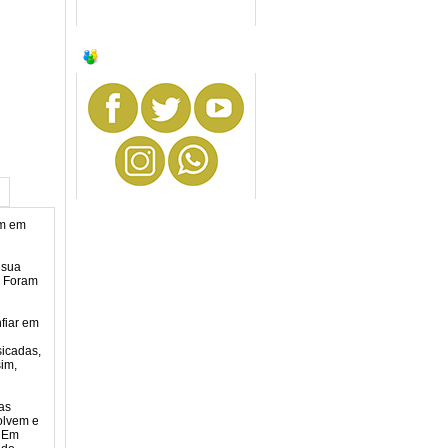
SIGA-NOS
um em
 sua
. Foram
nfiar em
sicadas,
sim,
as
olvem e
. Em