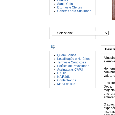
Brindes
Santa Ceia
Dízimos e Ofertas
Canetas para Sublinhar
AUTORES
INFORMAÇÕES
Descr
Quem Somos
A inspi
Localização e Horários
eterno 
Termos e Condições
Política de Privacidade
Homens 
Assinaturas CAPU
caminha
CADP
vales, 
NA Rádio
Contacte-nos
Eles tin
Mapa do site
Deus, m
majesta
enchera
entraram
O autor
experiê
inspira