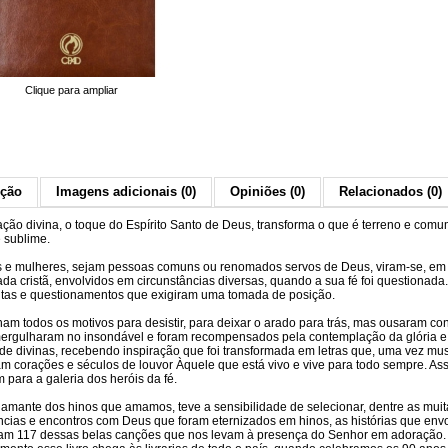
Clique para ampliar
ição
Imagens adicionais (0)
Opiniões (0)
Relacionados (0)
ração divina, o toque do Espírito Santo de Deus, transforma o que é terreno e com
e sublime.
e mulheres, sejam pessoas comuns ou renomados servos de Deus, viram-se, em
da cristã, envolvidos em circunstâncias diversas, quando a sua fé foi questionada
lutas e questionamentos que exigiram uma tomada de posição.
ham todos os motivos para desistir, para deixar o arado para trás, mas ousaram co
ergulharam no insondável e foram recompensados pela contemplação da glória e
de divinas, recebendo inspiração que foi transformada em letras que, uma vez mu
m corações e séculos de louvor Àquele que está vivo e vive para todo sempre. As
 para a galeria dos heróis da fé.
, amante dos hinos que amamos, teve a sensibilidade de selecionar, dentre as muit
ncias e encontros com Deus que foram eternizados em hinos, as histórias que env
ram 117 dessas belas canções que nos levam à presença do Senhor em adoração