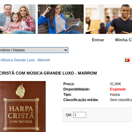
Início
Entrar
Minha C
Procurar
Procura avançada
m Música Grande Luxo - Marrom
P
CRISTÃ COM MÚSICA GRANDE LUXO - MARROM
Preço:
31,90€
Disponibilidade:
Esgotado
Tipo:
Harpa
Classificação média:
Sem classific
Qtd:
Adicionar ao cesto