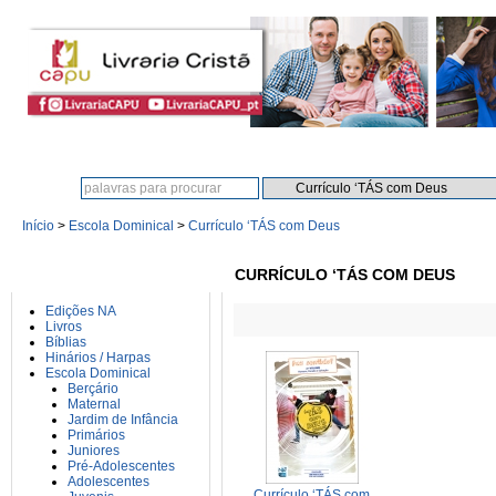
Procura:
Início
>
Escola Dominical
>
Currículo ‘TÁS com Deus
CATEGORIAS
CURRÍCULO ‘TÁS COM DEUS
Edições NA
Livros
Bíblias
Hinários / Harpas
Escola Dominical
Berçário
Maternal
Jardim de Infância
Primários
Juniores
Pré-Adolescentes
Adolescentes
Currículo ‘TÁS com