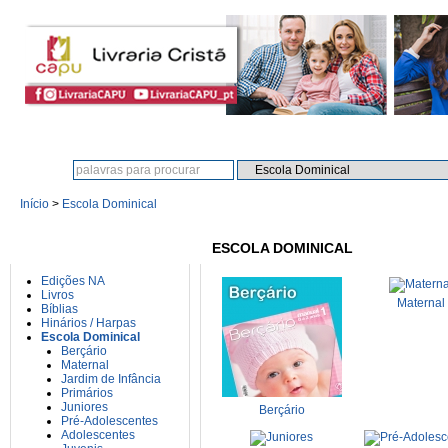
Procura:
Início
>
Escola Dominical
CATEGORIAS
ESCOLA DOMINICAL
Edições NA
Livros
Maternal
Bíblias
Hinários / Harpas
Escola Dominical
Berçário
Maternal
Jardim de Infância
Primários
Juniores
Berçário
Pré-Adolescentes
Adolescentes