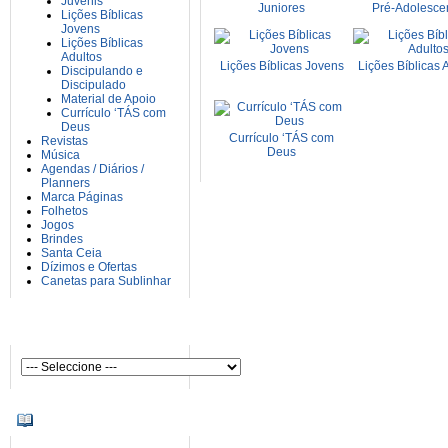
Juvenis
Juniores
Pré-Adolesce
Lições Bíblicas
Jovens
Lições Bíblicas
Adultos
Lições Bíblicas Jovens
Lições Bíblicas 
Discipulando e
Discipulado
Material de Apoio
Currículo ‘TÁS com
Deus
Currículo ‘TÁS com
Revistas
Deus
Música
Agendas / Diários /
Planners
Marca Páginas
Folhetos
Jogos
Brindes
Santa Ceia
Dízimos e Ofertas
Canetas para Sublinhar
AUTORES
INFORMAÇÕES