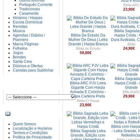
Outros Idiomas
Azul e Ros
Português Corrente
Bíblia ARC
Tradicionais
23,90€
Casamento
Hinários / Harpas
Escola Dominical
Revistas
Música
Biblia Sagrad
Agendas / Diários /
Bíblia De Estudo Da
Harpa Crista -
Planners
Mulher De Deus | Letra
Dura Ilustrada, C
Marca Páginas
Grande | Harpa Branca
Biblia
Folhetos
24,90€
Bíblia de Estudo
Jogos
59,90€
Brindes
Santa Ceia
Dízimos e Ofertas
Canetas para Sublinhar
Bíblia Sagrad
Bíblia ARC PJV Letra
Harpa Cristã - 
AUTORES
Gigante Com Harpa
Grande
Avivada E Corinhos -
BÍBLIA AR
Capa Carteira Preta
29,90€
Biblia C/ Harpa
23,90€
INFORMAÇÕES
Quem Somos
Bíblia com Harpa
Localização e Horários
Bíblia Sagrada Letra
- Letra Grande, 
Termos e Condições
Grande, Edição com
Referência
Política de Privacidade
Letras Vermelhas e
Bíblia Letra Gr