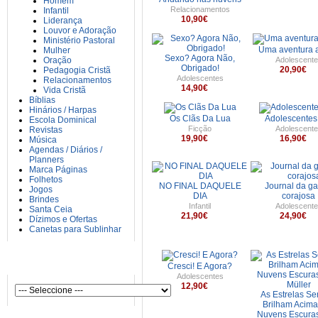
Homem
Relacionamentos
Infantil
10,90€
Liderança
Louvor e Adoração
Ministério Pastoral
Uma aventura a
Mulher
Sexo? Agora Não,
Oração
Adolescente
Obrigado!
20,90€
Pedagogia Cristã
Adolescentes
Relacionamentos
14,90€
Vida Cristã
Bíblias
Hinários / Harpas
Os Clãs Da Lua
Adolescentes
Escola Dominical
Ficção
Adolescente
Revistas
19,90€
16,90€
Música
Agendas / Diários /
Planners
Marca Páginas
Folhetos
NO FINAL DAQUELE
Journal da ga
Jogos
DIA
corajosa
Brindes
Infantil
Adolescente
Santa Ceia
21,90€
24,90€
Dízimos e Ofertas
Canetas para Sublinhar
AUTORES
Cresci! E Agora?
Adolescentes
12,90€
As Estrelas S
Brilham Acima
Nuvens Escuras