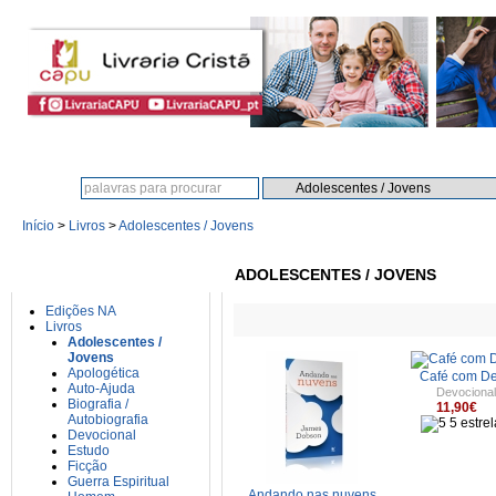
Procura:
Início
>
Livros
>
Adolescentes / Jovens
CATEGORIAS
ADOLESCENTES / JOVENS
Edições NA
Livros
Adolescentes /
Jovens
Apologética
Café com D
Auto-Ajuda
Devocional
Biografia /
11,90€
Autobiografia
Devocional
Estudo
Ficção
Guerra Espiritual
Andando nas nuvens