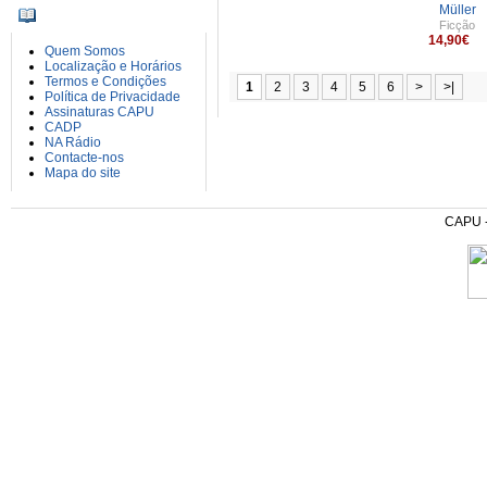
Müller
INFORMAÇÕES
Ficção
14,90€
Quem Somos
Localização e Horários
Termos e Condições
1
2
3
4
5
6
>
>|
Política de Privacidade
Assinaturas CAPU
CADP
NA Rádio
Contacte-nos
Mapa do site
CAPU - 