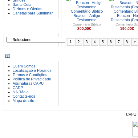
Brindes
Santa Ceia
Dízimos e Ofertas
Comentário Bíblico
Comentário Bí
Canetas para Sublinhar
Beacon - Antigo
Beacon - N
Testamento
Testamento (Bro
Comentário Bíblico
Comentário Bíb
AUTORES
200,00€
190,00€
1
2
3
4
5
6
7
8
>
INFORMAÇÕES
Quem Somos
Localização e Horários
Termos e Condições
Política de Privacidade
Assinaturas CAPU
CADP
NA Rádio
Contacte-nos
Mapa do site
CAPU - 