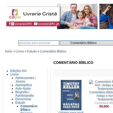
Procura:
Início
>
Livros
>
Estudo
>
Comentário Bíblico
CATEGORIAS
COMENTÁRIO BÍBLICO
Edições NA
Livros
Adolescentes /
Jovens
Apologética
Auto-Ajuda
Biografia /
Comentário Bíbli
Autobiografia
Antigo e No
Devocional
Testament
Estudo
Comentário Bíb
Comentário
89,90€
Bíblico
Gálatas para você