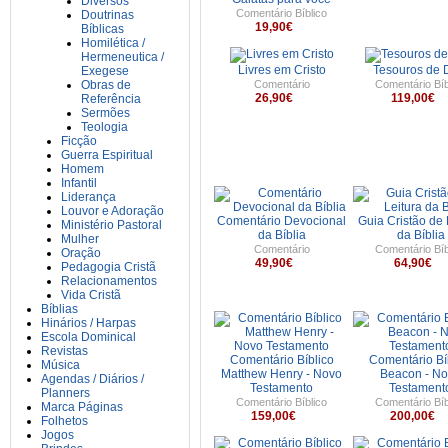
Diversos
Comentário Bíblico
Doutrinas
19,90€
Bíblicas
Homilética /
Hermeneutica /
Livres em Cristo
Tesouros de 
Exegese
Obras de
Comentário
Comentário Bíb
26,90€
119,00€
Referência
Sermões
Teologia
Ficção
Guerra Espiritual
Homem
Infantil
Liderança
Louvor e Adoração
Comentário Devocional
Guia Cristão de 
Ministério Pastoral
da Bíblia
da Bíblia
Mulher
Comentário
Comentário Bíb
Oração
49,90€
64,90€
Pedagogia Cristã
Relacionamentos
Vida Cristã
Bíblias
Hinários / Harpas
Escola Dominical
Revistas
Comentário Bíblico
Comentário Bí
Música
Matthew Henry - Novo
Beacon - N
Agendas / Diários /
Testamento
Testament
Planners
Comentário Bíblico
Comentário Bíb
Marca Páginas
159,00€
200,00€
Folhetos
Jogos