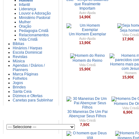
Homem
que Realmente
Infantil
Importam
Liderança
Auto-Ajuda
Louvor e Adoração
14,90€
Ministério Pastoral
Mulher
Oração
Seja hom
Pedagogia Cristã
Um Homem Exemplar
Relacionamentos
Vida Cristã
Auto-Ajuda
17,90€
Vida Cristã
13,90€
Bíblias
Hinários / Harpas
Escola Dominical
Revistas
Homem do Reino
Música
Homens mais pa
Vida Cristã
Agendas / Diários /
com Jesu
15,90€
Planners
Homem
Marca Páginas
15,90€
Folhetos
Jogos
Brindes
Santa Ceia
Dízimos e Ofertas
Canetas para Sublinhar
Homens De Or
Vida Cristã
30 Maneiras De Um Pai
6,90€
AUTORES
Abençoar Seus Filhos
Vida Cristã
7,90€
Homens For