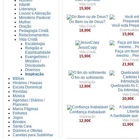
Homem
Vida Cristã
Infantil
15,90€
Liderança
Louvor e Adoração
Ministério Pastoral
Do Bem ou de Deus?
Mulher
Você está Prep
Oração
Vida Cristã
Espiritualida
18,90€
Pedagogia Cristã
15,90€
Relacionamentos
Vida Cristã
Escatologia
JesusCopy
Religião e
Faça um favor 
Vida Cristã
Espiritualidade
mesmo... Pe
15,90€
Evangelismo /
Vida Cristã
Missões /
21,90€
Discipulado
Diversos
Inspiração
O fim do sofrimento
Bíblias
Inspiração
Hinários / Harpas
Quebrando As C
12,90€
Escola Dominical
Da Intimida
Revistas
Vida Cristã
Música
20,90€
Agendas / Diários /
Planners
Marca Páginas
Confiança Inabalável
Folhetos
A Santidade que 
Inspiração
Jogos
Vida Cristã
12,90€
Brindes
11,90€
Santa Ceia
Dízimos e Ofertas
Canetas para Sublinhar