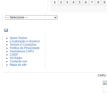
1
2
3
4
5
6
7
8
9
AUTORES
INFORMAÇÕES
Quem Somos
Localização e Horários
Termos e Condições
Política de Privacidade
Assinaturas CAPU
CADP
NA Rádio
Contacte-nos
Mapa do site
CAPU - 