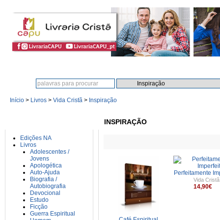
Procura:
Início
>
Livros
>
Vida Cristã
>
Inspiração
CATEGORIAS
INSPIRAÇÃO
Edições NA
Livros
Adolescentes /
Jovens
Apologética
Auto-Ajuda
Perfeitamente Im
Biografia /
Vida Cristã
Autobiografia
14,90€
Devocional
Estudo
Ficção
Guerra Espiritual
Café Espiritual