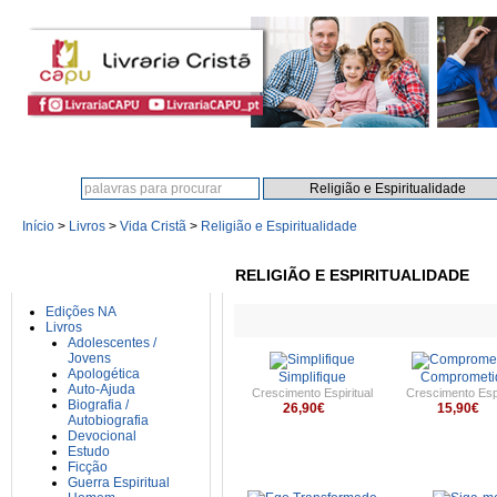
Procura:
Início
>
Livros
>
Vida Cristã
>
Religião e Espiritualidade
CATEGORIAS
RELIGIÃO E ESPIRITUALIDADE
Edições NA
Livros
Adolescentes /
Jovens
Apologética
Simplifique
Comprometi
Auto-Ajuda
Crescimento Espiritual
Crescimento Espi
Biografia /
26,90€
15,90€
Autobiografia
Devocional
Estudo
Ficção
Guerra Espiritual