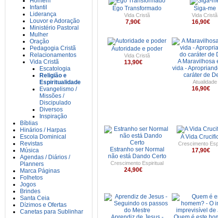
Homem
Infantil
Ego Transformado
Siga-me
Liderança
Vida Cristã
Vida Cristã
Louvor e Adoração
7,90€
16,90€
Ministério Pastoral
Mulher
Oração
Pedagogia Cristã
Autoridade e poder
Relacionamentos
Vida Cristã
A Maravilhosa 
Vida Cristã
13,90€
vida - Aproprian
Escatologia
caráter de D
Religião e
Espiritualidade
Atualidade
16,90€
Evangelismo /
Missões /
Discipulado
Diversos
Inspiração
Bíblias
Hinários / Harpas
Escola Dominical
A Vida Crucif
Revistas
Crescimento Espi
Estranho ser Normal
Música
17,90€
não está Dando Certo
Agendas / Diários /
Crescimento Espiritual
Planners
24,90€
Marca Páginas
Folhetos
Jogos
Brindes
Santa Ceia
Dízimos e Ofertas
Canetas para Sublinhar
Aprendiz de Jesus -
Quem é este ho