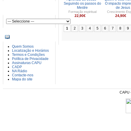
Seguindo os passos do
O impacto impre
Mestre
de Jesus
AUTORES
Formação espiritual
Crescimento Espi
22,90€
24,90€
1
2
3
4
5
6
7
8
9
INFORMAÇÕES
Quem Somos
Localização e Horários
Termos e Condições
Política de Privacidade
Assinaturas CAPU
CADP
NA Rádio
Contacte-nos
Mapa do site
CAPU - 