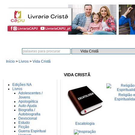
Procura:
Início
>
Livros
>
Vida Cristã
CATEGORIAS
VIDA CRISTÃ
Edições NA
Livros
Adolescentes /
Religião 
Jovens
Espiritualid
Apologética
Auto-Ajuda
Biografia /
Autobiografia
Devocional
Estudo
Escatologia
Ficção
Guerra Espiritual