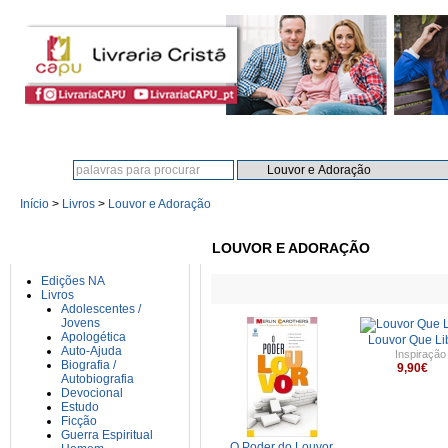
Procura:
Início
>
Livros
>
Louvor e Adoração
CATEGORIAS
LOUVOR E ADORAÇÃO
Edições NA
Livros
Adolescentes /
Jovens
Apologética
Louvor Que Li
Auto-Ajuda
Inspiração
Biografia /
9,90€
Autobiografia
Devocional
Estudo
Ficção
Guerra Espiritual
O Poder do Louvor