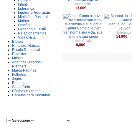
Homem
Vida Cristã
Infantil
13,00€
Liderança
Louvor e Adoração
Ministério Pastoral
Mulher
Manual do Líd
Oração
Cante! Como o louvor
Louvor
Pedagogia Cristã
transforma sua vida, sua
Liderança
Relacionamentos
família e sua igreja
14,90€
Vida Cristã
Vida Cristã
Bíblias
9,00€
Hinários / Harpas
Escola Dominical
Revistas
Música
Agendas / Diários /
Planners
Marca Páginas
Folhetos
Jogos
Brindes
Santa Ceia
Dízimos e Ofertas
Canetas para Sublinhar
AUTORES