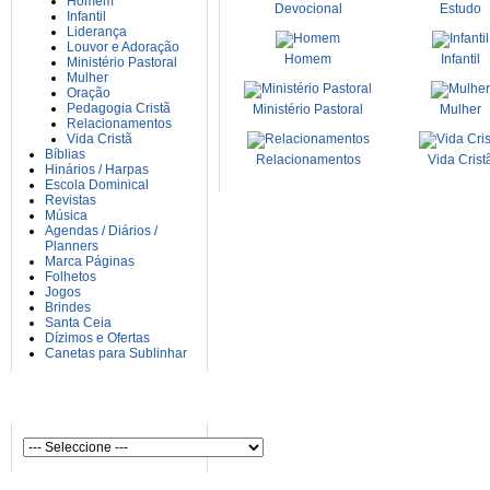
Homem
Devocional
Estudo
Infantil
Liderança
Louvor e Adoração
Homem
Infantil
Ministério Pastoral
Mulher
Oração
Pedagogia Cristã
Ministério Pastoral
Mulher
Relacionamentos
Vida Cristã
Bíblias
Relacionamentos
Vida Crist
Hinários / Harpas
Escola Dominical
Revistas
Música
Agendas / Diários /
Planners
Marca Páginas
Folhetos
Jogos
Brindes
Santa Ceia
Dízimos e Ofertas
Canetas para Sublinhar
AUTORES