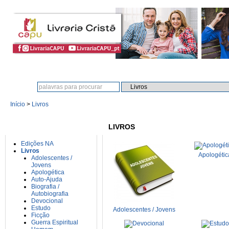
Procura:
Início
>
Livros
CATEGORIAS
LIVROS
Edições NA
Livros
Apologétic
Adolescentes /
Jovens
Apologética
Auto-Ajuda
Biografia /
Autobiografia
Devocional
Estudo
Adolescentes / Jovens
Ficção
Guerra Espiritual